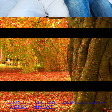
Über Uns
In kürze mehr.
STARTSEITE
ÜBER UNS
UNSERE LEISTUNGEN
GALERIE
KONTAKT